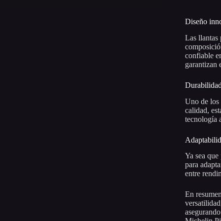
Diseño inno
Las llantas
composició
confiable e
garantizan 
Durabilidad
Uno de los 
calidad, es
tecnología 
Adaptabilid
Ya sea que 
para adapta
entre rendi
En resumen,
versatilida
asegurando 
Michelin Pil