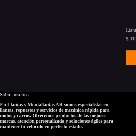
Llan
$
310
Este
prod
tiene
múlti
varia
Las
opci
se
Sobre nosotros
pued
elegi
En Llantas y Montallantas AR somos especialistas en
en
llantas, repuestos y servicios de mecánica rápida para
la
motos y carros. Ofrecemos productos de las mejores
pági
marcas, atención personalizada y soluciones ágiles para
de
mantener tu vehículo en perfecto estado.
prod