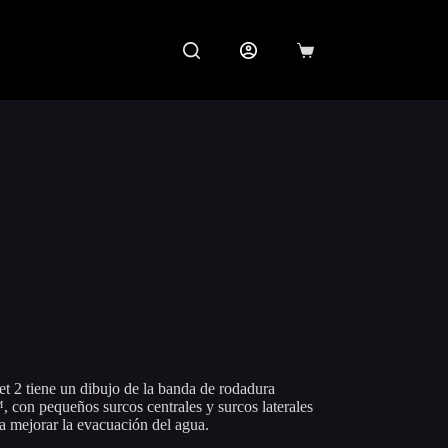
Carro
de
compra
ce
ge:
170.000
rough
390.000
 2 tiene un dibujo de la banda de rodadura
con pequeños surcos centrales y surcos laterales
a mejorar la evacuación del agua.