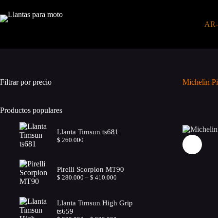
Saltar
al
contenido
AR
Filtrar por precio
Michelin Pi
Inicio
T
Productos populares
Llanta Timsun ts681
$
260.000
Pirelli Scorpion MT90
Price
$
280.000
–
$
410.000
range:
$ 280.000
through
Llanta Timsun High Grip
$ 410.000
ts659