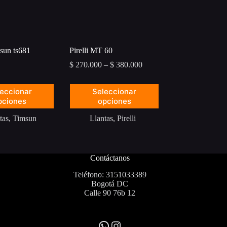
sun ts681
Pirelli MT 60
Price
$
270.000
–
$
380.000
range:
$ 270.000
Este
eccionar
Seleccionar
through
producto
pciones
opciones
$ 380.000
tiene
múltiples
tas
,
Timsun
Llantas
,
Pirelli
variantes.
Las
opciones
se
Contáctanos
pueden
elegir
Teléfono: 3151033389
en
Bogotá DC
la
Calle 90 76b 12
página
de
producto
WhatsApp
Instagram