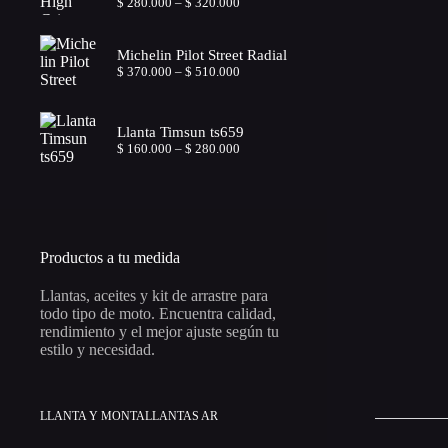
Price
$
280.000
–
$
320.000
range:
$ 280.000
through
Michelin Pilot Street Radial
$ 320.000
Price
$
370.000
–
$
510.000
range:
$ 370.000
through
Llanta Timsun ts659
$ 510.000
Price
$
160.000
–
$
280.000
range:
$ 160.000
through
$ 280.000
Productos a tu medida
Llantas, aceites y kit de arrastre para
todo tipo de moto. Encuentra calidad,
rendimiento y el mejor ajuste según tu
estilo y necesidad.
LLANTA Y MONTALLANTAS AR