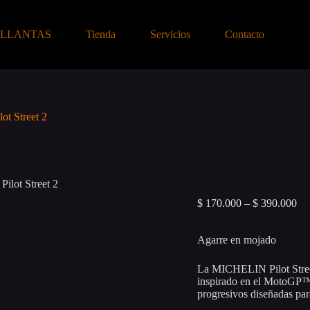
-LLANTAS
Tienda
Servicios
Contacto
lot Street 2
ienda
Llantas
Michelin
Michelin Pilot Street 2
Michelin Pilot Street 2
Pri
$
170.000
–
$
390.000
ran
$ 
Agarre en mojado
th
$ 
La MICHELIN Pilot Street
inspirado en el MotoGP™, 
progresivos diseñadas par