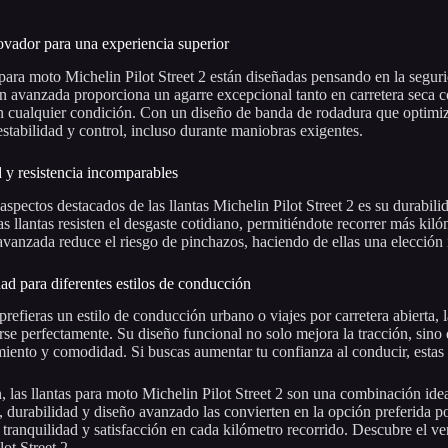
vador para una experiencia superior
 para moto Michelin Pilot Street 2 están diseñadas pensando en la seguri
n avanzada proporciona un agarre excepcional tanto en carretera seca
n cualquier condición. Con un diseño de banda de rodadura que optimiza 
estabilidad y control, incluso durante maniobras exigentes.
 y resistencia incomparables
aspectos destacados de las llantas Michelin Pilot Street 2 es su durabili
tas llantas resisten el desgaste cotidiano, permitiéndote recorrer más k
avanzada reduce el riesgo de pinchazos, haciendo de ellas una elección i
ad para diferentes estilos de conducción
prefieras un estilo de conducción urbano o viajes por carretera abierta, l
rse perfectamente. Su diseño funcional no solo mejora la tracción, sino
miento y comodidad. Si buscas aumentar tu confianza al conducir, estas l
 las llantas para moto Michelin Pilot Street 2 son una combinación idea
d, durabilidad y diseño avanzado las convierten en la opción preferida p
tranquilidad y satisfacción en cada kilómetro recorrido. Descubre el ve
ot Street 2.