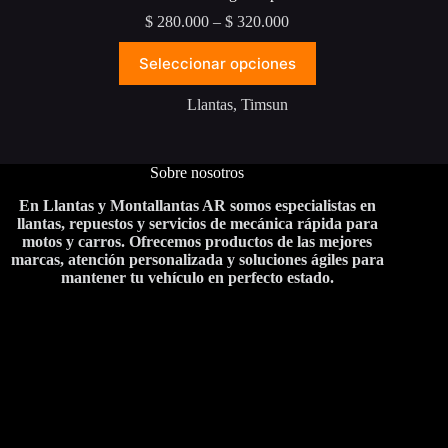
Price
$
280.000
–
$
320.000
range:
Este
$ 280.000
Seleccionar opciones
producto
through
tiene
$ 320.000
múltiples
Llantas
,
Timsun
variantes.
Las
opciones
Sobre nosotros
se
pueden
En Llantas y Montallantas AR somos especialistas en
elegir
llantas, repuestos y servicios de mecánica rápida para
en
motos y carros. Ofrecemos productos de las mejores
la
marcas, atención personalizada y soluciones ágiles para
página
mantener tu vehículo en perfecto estado.
de
producto