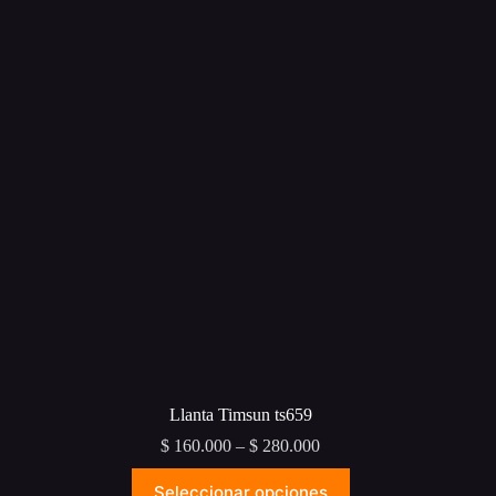
Llanta Timsun ts659
Price
$
160.000
–
$
280.000
range:
Este
$ 160.000
Seleccionar opciones
producto