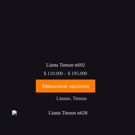
Llanta Timsun ts692
Price
$
110.000
–
$
195.000
range:
Este
$ 110.000
Seleccionar opciones
producto
through
tiene
$ 195.000
múltiples
Llantas
,
Timsun
variantes.
Las
opciones
se
pueden
elegir