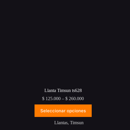
en
la
página
de
producto
Llanta Timsun ts628
Price
$
125.000
–
$
260.000
range:
Este
$ 125.000
Seleccionar opciones
producto
through
tiene
$ 260.000
múltiples
Llantas
,
Timsun
variantes.