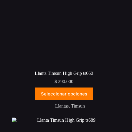
producto
Llanta Timsun High Grip ts660
$
290.000
Este
Seleccionar opciones
producto
tiene
múltiples
Llantas
,
Timsun
variantes.
Las
opciones
se
pueden