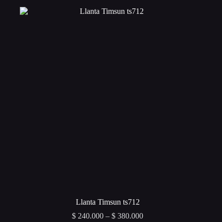
Las
opciones
se
pueden
elegir
en
la
página
de
producto
Llanta Timsun ts712
Price
$
240.000
–
$
380.000