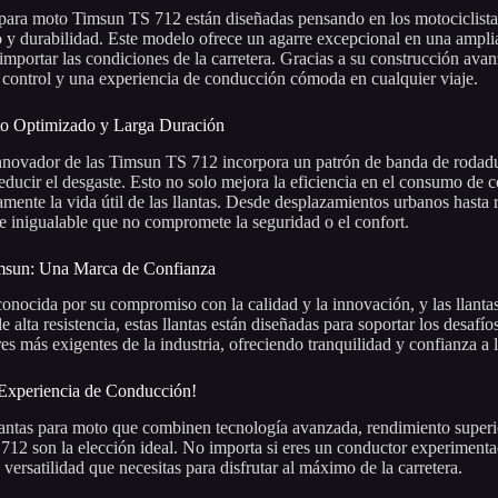
 para moto Timsun TS 712 están diseñadas pensando en los motociclist
 y durabilidad. Este modelo ofrece un agarre excepcional en una amplia
 importar las condiciones de la carretera. Gracias a su construcción ava
, control y una experiencia de conducción cómoda en cualquier viaje.
o Optimizado y Larga Duración
nnovador de las Timsun TS 712 incorpora un patrón de banda de rodadu
reducir el desgaste. Esto no solo mejora la eficiencia en el consumo de
vamente la vida útil de las llantas. Desde desplazamientos urbanos hasta r
 inigualable que no compromete la seguridad o el confort.
msun: Una Marca de Confianza
onocida por su compromiso con la calidad y la innovación, y las llant
de alta resistencia, estas llantas están diseñadas para soportar los desa
res más exigentes de la industria, ofreciendo tranquilidad y confianza a 
 Experiencia de Conducción!
lantas para moto que combinen tecnología avanzada, rendimiento superio
12 son la elección ideal. No importa si eres un conductor experimentado 
 versatilidad que necesitas para disfrutar al máximo de la carretera.