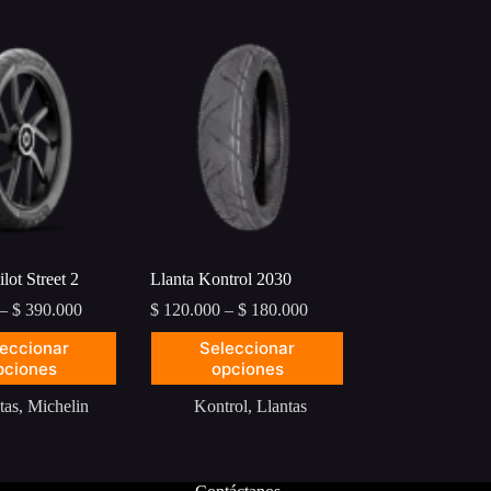
lot Street 2
Llanta Kontrol 2030
Price
Price
–
$
390.000
$
120.000
–
$
180.000
range:
range:
Este
eccionar
Seleccionar
$ 170.000
$ 120.000
producto
pciones
through
opciones
through
tiene
$ 390.000
$ 180.000
múltiples
tas
,
Michelin
Kontrol
,
Llantas
variantes.
Las
opciones
se