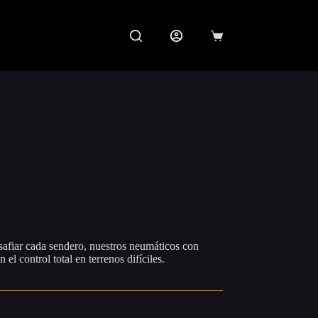
Carro
de
compra
ce
ge:
240.000
safiar cada sendero, nuestros neumáticos con
rough
 el control total en terrenos difíciles.
380.000