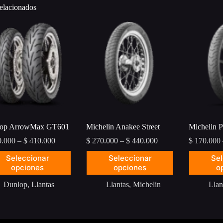
elacionados
op ArrowMax GT601
Michelin Anakee Street
Michelin Pi
Price
Price
.000
–
$
410.000
$
270.000
–
$
440.000
$
170.000
range:
range:
Este
Este
Seleccionar
Seleccionar
Sel
$ 240.000
$ 270.000
ucto
producto
producto
opciones
through
opciones
through
o
tiene
tiene
$ 410.000
$ 440.000
ples
múltiples
múltiples
Dunlop
,
Llantas
Llantas
,
Michelin
Llan
ntes.
variantes.
variantes.
Las
Las
ones
opciones
opciones
se
se