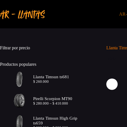
Saltar
al
contenido
AR
Filtrar por precio
Llanta Tim
Inicio
T
Productos populares
Llanta Timsun ts681
$
260.000
Pirelli Scorpion MT90
Price
$
280.000
–
$
410.000
range:
$ 280.000
through
Llanta Timsun High Grip
$ 410.000
ts659