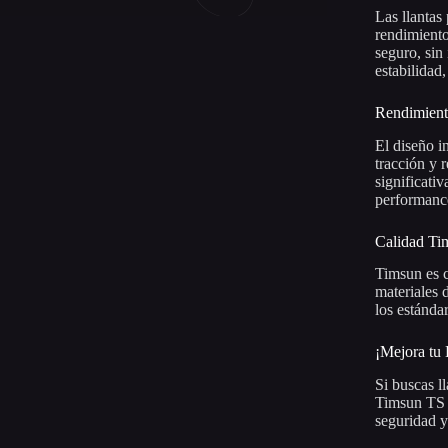
Las llantas
rendimiento
seguro, sin
estabilidad
Rendimient
El diseño i
tracción y 
significati
performance
Calidad Ti
Timsun es c
materiales 
los estánda
¡Mejora tu
Si buscas l
Timsun TS 7
seguridad y