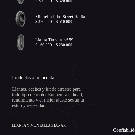
Price
$
280.000
–
$
320.000
range:
$ 280.000
through
Michelin Pilot Street Radial
$ 320.000
Price
$
370.000
–
$
510.000
range:
$ 370.000
through
Llanta Timsun ts659
$ 510.000
Price
$
160.000
–
$
280.000
range:
$ 160.000
through
$ 280.000
Productos a tu medida
Llantas, aceites y kit de arrastre para
todo tipo de moto. Encuentra calidad,
rendimiento y el mejor ajuste según tu
estilo y necesidad.
LLANTA Y MONTALLANTAS AR
Confiabilid