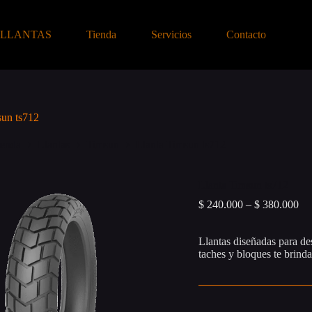
-LLANTAS
Tienda
Servicios
Contacto
sun ts712
ienda
Llantas
Timsun
Llanta Timsun ts712
Llanta Timsun ts712
Pri
$
240.000
–
$
380.000
ran
$ 
Llantas diseñadas para de
th
taches y bloques te brindan
$ 