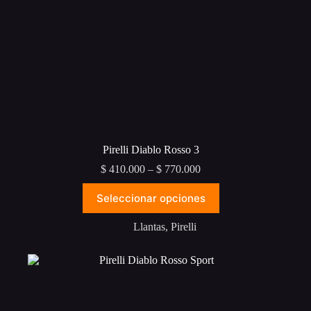
Pirelli Diablo Rosso 3
Price
$
410.000
–
$
770.000
range:
Este
$ 410.000
Seleccionar opciones
producto
through
tiene
$ 770.000
múltiples
Llantas
,
Pirelli
variantes.
Las
opciones
se
pueden
elegir