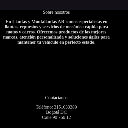
Las
opciones
Sobre nosotros
se
pueden
En Llantas y Montallantas AR somos especialistas en
elegir
llantas, repuestos y servicios de mecánica rápida para
en
motos y carros. Ofrecemos productos de las mejores
la
marcas, atención personalizada y soluciones ágiles para
página
mantener tu vehículo en perfecto estado.
de
producto
Contáctanos
Teléfono: 3151033389
Bogotá DC
Calle 90 76b 12