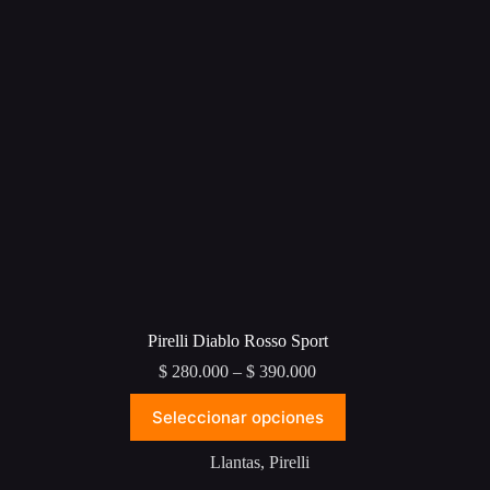
en
la
página
de
producto
Pirelli Diablo Rosso Sport
Price
$
280.000
–
$
390.000
range:
Este
$ 280.000
Seleccionar opciones
producto
through
tiene
$ 390.000
múltiples
Llantas
,
Pirelli
variantes.