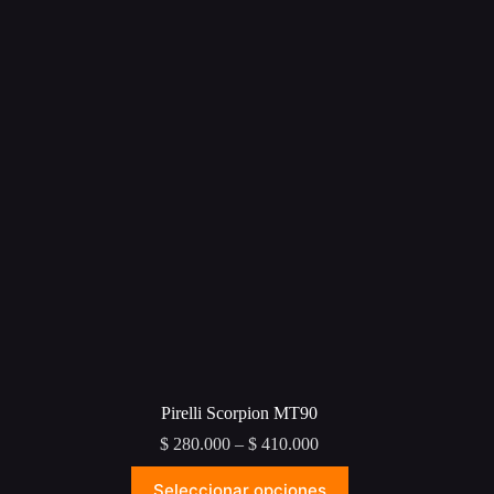
Pirelli Scorpion MT90
Price
$
280.000
–
$
410.000
range:
Este
$ 280.000
Seleccionar opciones
producto