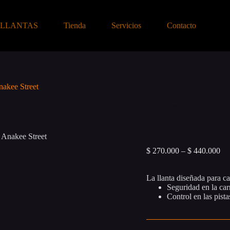
-LLANTAS
Tienda
Servicios
Contacto
nakee Street
ienda
Llantas
Michelin
Michelin Anakee Street
Michelin Anakee Street
Pri
$
270.000
–
$
440.000
ran
$ 
La llanta diseñada para c
th
Seguridad en la car
$ 
Control en las pista