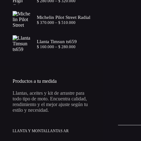
Price
$
280.000
–
$
320.000
range:
$ 280.000
through
Michelin Pilot Street Radial
$ 320.000
Price
$
370.000
–
$
510.000
range:
$ 370.000
through
Llanta Timsun ts659
$ 510.000
Price
$
160.000
–
$
280.000
range:
$ 160.000
through
$ 280.000
Productos a tu medida
Llantas, aceites y kit de arrastre para
todo tipo de moto. Encuentra calidad,
rendimiento y el mejor ajuste según tu
estilo y necesidad.
LLANTA Y MONTALLANTAS AR