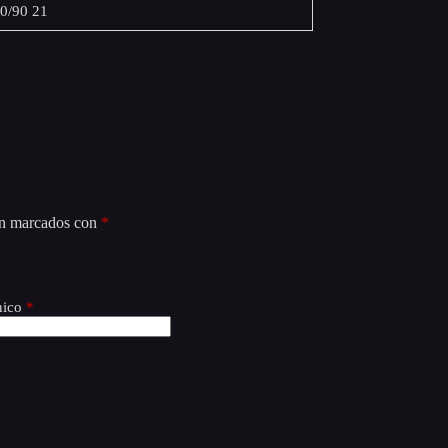
80/90 21
án marcados con
*
nico
*