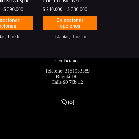
ablo Rosso Sport
Llanta Timsun ts712
Price
Price
–
$
390.000
$
240.000
–
$
380.000
range:
range:
Este
eccionar
Seleccionar
$ 280.000
$ 240.000
producto
pciones
through
opciones
through
tiene
$ 390.000
$ 380.000
múltiples
tas
,
Pirelli
Llantas
,
Timsun
variantes.
Las
opciones
se
Contáctanos
pueden
elegir
Teléfono: 3151033389
en
Bogotá DC
la
Calle 90 76b 12
página
de
producto
WhatsApp
Instagram