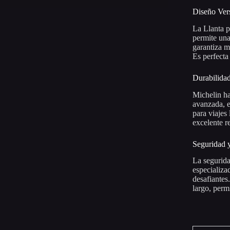
Diseño Vers
La Llanta p
permite una
garantiza m
Es perfecta
Durabilida
Michelin ha
avanzada, e
para viajes
excelente r
Seguridad 
La segurida
especializa
desafiantes
largo, perm