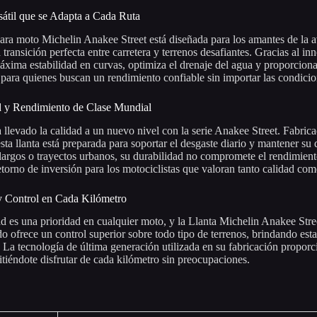
átil que se Adapta a Cada Ruta
ara moto Michelin Anakee Street está diseñada para los amantes de la av
 transición perfecta entre carretera y terrenos desafiantes. Gracias al i
áxima estabilidad en curvas, optimiza el drenaje del agua y proporciona
 para quienes buscan un rendimiento confiable sin importar las condici
d y Rendimiento de Clase Mundial
 llevado la calidad a un nuevo nivel con la serie Anakee Street. Fabricad
sta llanta está preparada para soportar el desgaste diario y mantener 
 largos o trayectos urbanos, su durabilidad no compromete el rendimient
etorno de inversión para los motociclistas que valoran tanto calidad co
y Control en Cada Kilómetro
d es una prioridad en cualquier moto, y la Llanta Michelin Anakee Stre
do ofrece un control superior sobre todo tipo de terrenos, brindando est
. La tecnología de última generación utilizada en su fabricación proporc
itiéndote disfrutar de cada kilómetro sin preocupaciones.