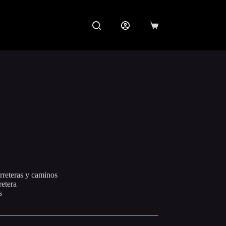
Carro
de
compra
ce
ge:
270.000
arreteras y caminos
rough
retera
440.000
s