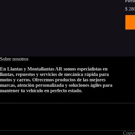
Pire
$
280
Este
prod
tiene
múlti
varia
Las
opci
se
Sobre nosotros
pued
elegi
En Llantas y Montallantas AR somos especialistas en
en
llantas, repuestos y servicios de mecánica rápida para
la
motos y carros. Ofrecemos productos de las mejores
pági
marcas, atención personalizada y soluciones ágiles para
de
mantener tu vehículo en perfecto estado.
prod
Copyr