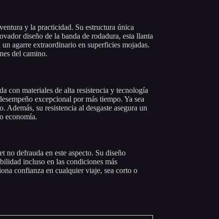
entura y la practicidad. Su estructura única
nnovador diseño de la banda de rodadura, esta llanta
 un agarre extraordinario en superficies mojadas.
ones del camino.
a con materiales de alta resistencia y tecnología
su desempeño excepcional por más tiempo. Ya sea
o. Además, su resistencia al desgaste asegura un
mo economía.
et no defrauda en este aspecto. Su diseño
abilidad incluso en las condiciones más
iona confianza en cualquier viaje, sea corto o