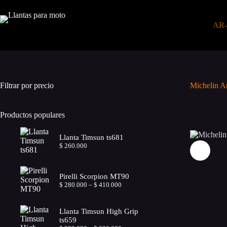
Saltar
al
contenido
AR
Filtrar por precio
Michelin A
Inicio
T
Productos populares
Llanta Timsun ts681
$
260.000
Pirelli Scorpion MT90
Price
$
280.000
–
$
410.000
range:
$ 280.000
through
Llanta Timsun High Grip
$ 410.000
ts659