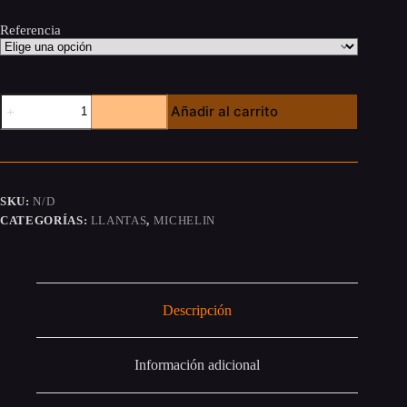
Referencia
Michelin
Añadir al carrito
City
Grip
2
cantidad
SKU:
N/D
CATEGORÍAS:
LLANTAS
,
MICHELIN
Descripción
Información adicional